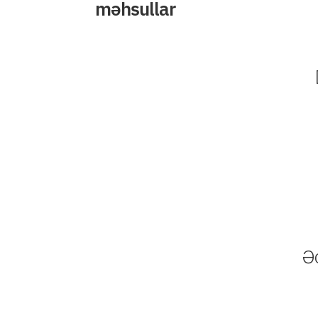
məhsullar
Əc