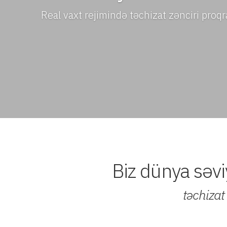
Real vaxt rejimində təchizat zənciri proq
Biz dünya səviy
təchizat 