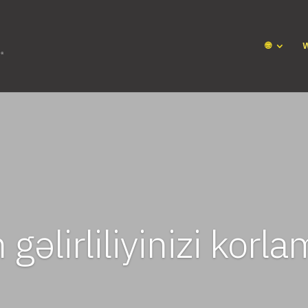
🌐
n gəlirliliyinizi kor