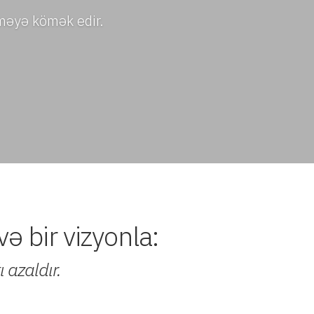
tməyə kömək edir.
və bir vizyonla:
ı azaldır.