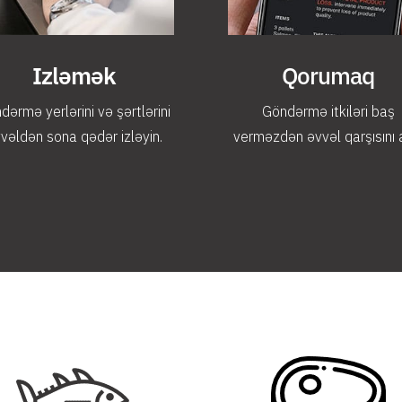
Izləmək
Qorumaq
dərmə yerlərini və şərtlərini
Göndərmə itkiləri baş
vəldən sona qədər izləyin.
verməzdən əvvəl qarşısını a