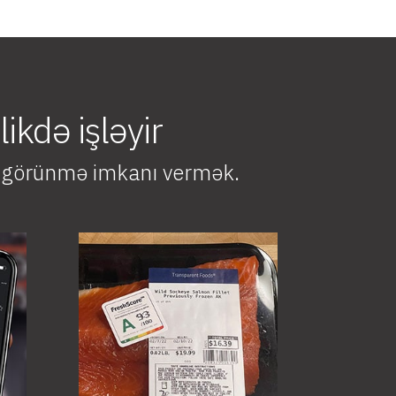
ikdə işləyir
şa görünmə imkanı vermək.