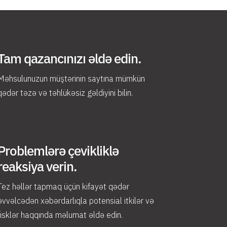
Tam qazancınızı əldə edin.
Məhsulunuzun müştərinin saytına mümkün
qədər təzə və təhlükəsiz gəldiyini bilin.
Problemlərə çevikliklə
reaksiya verin.
Tez həllər tapmaq üçün kifayət qədər
əvvəlcədən xəbərdarlıqla potensial itkilər və
risklər haqqında məlumat əldə edin.