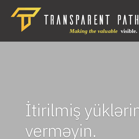
İtirilmiş yükləri
verməyin.