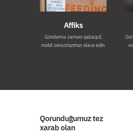
Affiks
Göndərmə zamanı qabaqcıl,
Gön
mobil sensorlarımızı əlavə edin.
əv
Qorunduğumuz tez
xarab olan