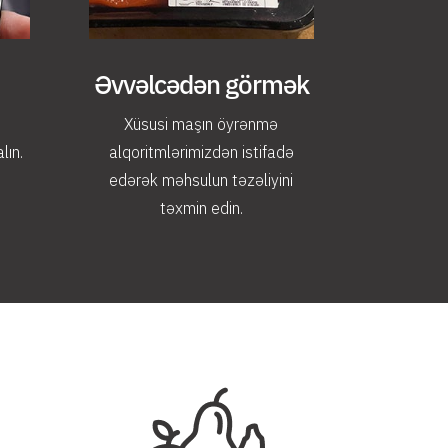
Əvvəlcədən görmək
Xüsusi maşın öyrənmə
lın.
alqoritmlərimizdən istifadə
edərək məhsulun təzəliyini
təxmin edin.