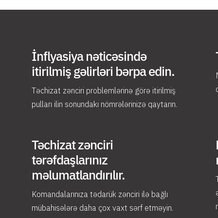
İnflyasiya nəticəsində
itirilmiş gəlirləri bərpa edin.
Təchizat zənciri problemlərinə görə itirilmiş
pulları ilin sonundakı nömrələrinizə qaytarın.
Təchizat zənciri
tərəfdaşlarınız
məlumatlandırılır.
Komandalarınıza tədarük zənciri ilə bağlı
mübahisələrə daha çox vaxt sərf etməyin.