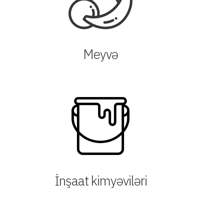
Meyvə
İnşaat kimyəviləri