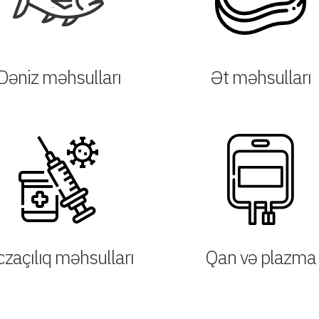
Dəniz məhsulları
Ət məhsulları
zaçılıq məhsulları
Qan və plazma