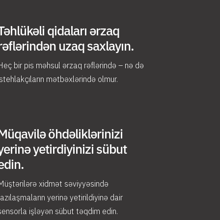
Təhlükəli qidaları ərzaq
rəflərindən uzaq saxlayın.
Heç bir pis məhsul ərzaq rəflərində – nə də
istehlakçıların mətbəxlərində olmur.
Müqavilə öhdəliklərinizi
yerinə yetirdiyinizi sübut
edin.
Müştərilərə xidmət səviyyəsində
razılaşmaların yerinə yetirildiyinə dair
sensorla işləyən sübut təqdim edin.