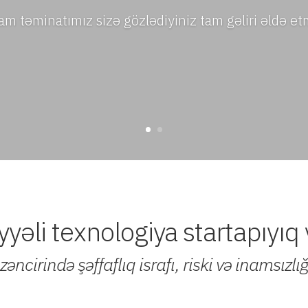
ram təminatımız sizə gözlədiyiniz tam gəliri əldə e
yəli texnologiya startapıyıq 
zəncirində şəffaflıq israfı, riski və inamsızlığ