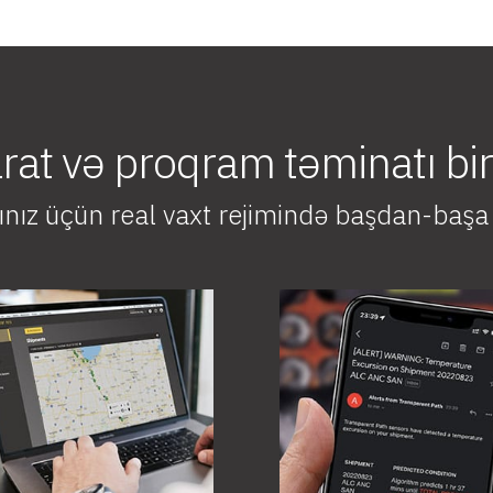
at və proqram təminatı birl
ınız üçün real vaxt rejimində başdan-ba