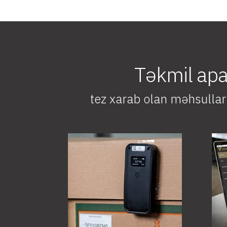
Təkmil apar
tez xarab olan məhsullar