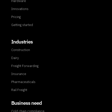
Hardware
Innovations
Pricing
Getting started
Industries
Construction
Dairy
Freight Forwarding
Insurance
Pharmaceuticals
Rail Freight
Business need
Cold chain compliance